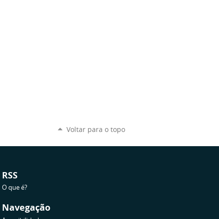
Voltar para o topo
RSS
O que é?
Navegação