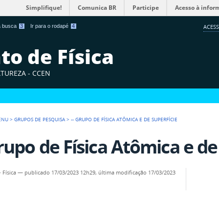
Simplifique!
Comunica BR
Participe
Acesso à infor
 a busca
3
Ir para o rodapé
4
ACESS
o de Física
ATUREZA - CCEN
ENU
>
GRUPOS DE PESQUISA
>
-- GRUPO DE FÍSICA ATÔMICA E DE SUPERFÍCIE
Grupo de Física Atômica e de
- Física
—
publicado
17/03/2023 12h29,
última modificação
17/03/2023