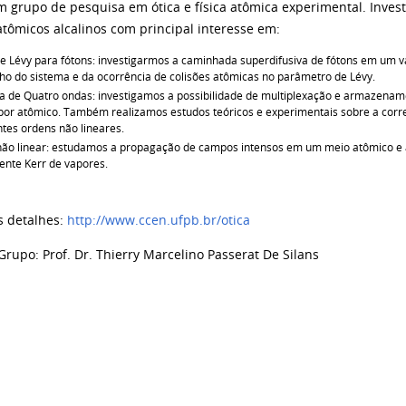
 grupo de pesquisa em ótica e física atômica experimental. Inves
atômicos alcalinos com principal interesse em:
e Lévy para fótons: investigarmos a caminhada superdifusiva de fótons em um va
o do sistema e da ocorrência de colisões atômicas no parâmetro de Lévy.
a de Quatro ondas: investigamos a possibilidade de multiplexação e armazena
or atômico. Também realizamos estudos teóricos e experimentais sobre a corre
ntes ordens não lineares.
não linear: estudamos a propagação de campos intensos em um meio atômico e a
iente Kerr de vapores.
s detalhes:
http://www.ccen.ufpb.br/otica
Grupo: Prof. Dr. Thierry Marcelino Passerat De Silans