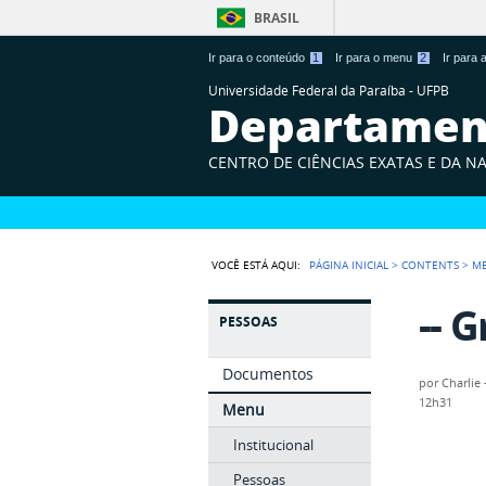
BRASIL
Ir para o conteúdo
1
Ir para o menu
2
Ir para
Universidade Federal da Paraíba - UFPB
Departament
CENTRO DE CIÊNCIAS EXATAS E DA N
VOCÊ ESTÁ AQUI:
PÁGINA INICIAL
>
CONTENTS
>
M
-- 
PESSOAS
Documentos
por
Charlie 
12h31
Menu
Institucional
Pessoas