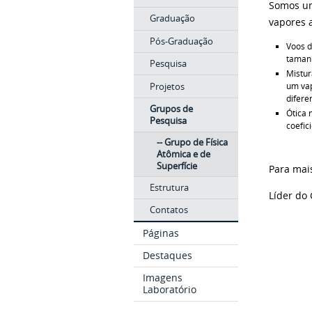
Somos um
Graduação
vapores 
Pós-Graduação
Voos d
tamanh
Pesquisa
Mistur
Projetos
um vap
difere
Grupos de
Ótica 
Pesquisa
coefic
-- Grupo de Física
Atômica e de
Superfície
Para mai
Estrutura
Líder do 
Contatos
Páginas
Destaques
Imagens
Laboratório