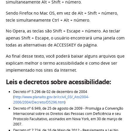
simultaneamente Alt + Shift + número.
Sendo Firefox no Mac OS, em vez de Alt + Shift + número,
tecle simultaneamente Ctrl + Alt + número.
No Opera, as teclas são Shift + Escape + número. Ao teclar
apenas Shift + Escape, o usuário encontrará uma janela com
todas as alternativas de ACCESSKEY da página.
Ao final desse texto, você poderá baixar alguns arquivos que
explicam melhor o termo acessibilidade e como deve ser
implementado nos sites da Internet.
Leis e decretos sobre acessibilidade:
Decreto nº 5.296 de 02 de dezembro de 2004
(
http://www.planalto.gov.br/ccivil_03/_Ato2004-
2006/2004/Decreto/D5296.htm
)
Decreto nº 6.949, de 25 de agosto de 2009 - Promulga a Convenção
Internacional sobre os Direitos das Pessoas com Deficiência e seu
Protocolo Facultativo, assinados em Nova York, em 30 de março de
2007.
Decreto nº 7.724, de 16 de Maio de 2012 - Regulamenta a Lei No