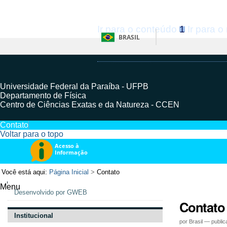
Ir para o conteúdo
1
Ir para 
BRASIL
Universidade Federal da Paraíba - UFPB
Departamento de Física
Centro de Ciências Exatas e da Natureza - CCEN
Contato
Voltar para o topo
Você está aqui:
Página Inicial
>
Contato
Menu
Navegação
Desenvolvido por GWEB
Contato
Institucional
por
Brasil
—
public