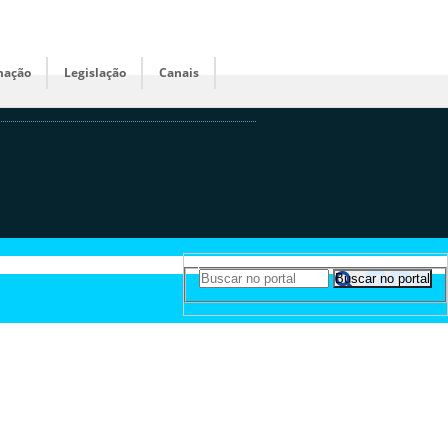
mação
Legislação
Canais
Buscar no portal
Buscar no portal