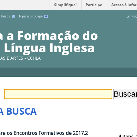
Simplifique!
Participe
Acesso à info
 a busca
3
Ir para o rodapé
4
ACESS
a a Formação do
 Língua Inglesa
AS E ARTES - CCHLA
A BUSCA
ara os Encontros Formativos de 2017.2
4
itens 