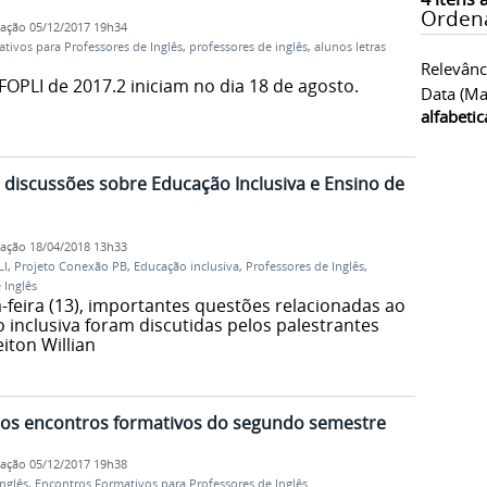
Orden
cação
05/12/2017 19h34
tivos para Professores de Inglês
,
professores de inglês
,
alunos letras
Relevânc
OPLI de 2017.2 iniciam no dia 18 de agosto.
Data (ma
alfabeti
 discussões sobre Educação Inclusiva e Ensino de
cação
18/04/2018 13h33
LI
,
Projeto Conexão PB
,
Educação inclusiva
,
Professores de Inglês
,
 Inglês
-feira (13), importantes questões relacionadas ao
 inclusiva foram discutidas pelos palestrantes
iton Willian
aos encontros formativos do segundo semestre
cação
05/12/2017 19h38
nglês
,
Encontros Formativos para Professores de Inglês