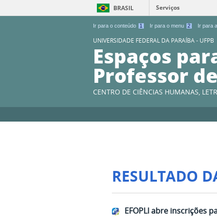
Serviços
BRASIL
Ir para o conteúdo
1
Ir para o menu
2
Ir para
UNIVERSIDADE FEDERAL DA PARAÍBA - UFPB
Espaços par
Professor de
CENTRO DE CIÊNCIAS HUMANAS, LETR
RESULTADO D
EFOPLI abre inscrições p