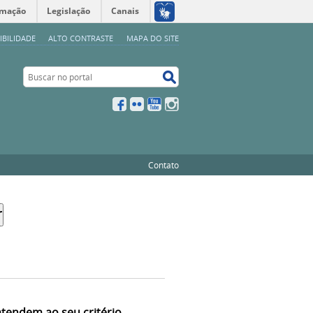
rmação
Legislação
Canais
IBILIDADE
ALTO CONTRASTE
MAPA DO SITE
Buscar no portal
Buscar no portal
Facebook
Flickr
YouTube
Instagram
Contato
atendem ao seu critério.