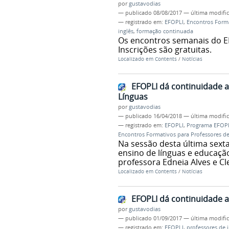
por
gustavodias
—
publicado
08/08/2017
—
última modifi
— registrado em:
EFOPLI
,
Encontros Forma
inglês
,
formação continuada
Os encontros semanais do EF
Inscrições são gratuitas.
Localizado em
Contents
/
Notícias
EFOPLI dá continuidade a
Línguas
por
gustavodias
—
publicado
16/04/2018
—
última modifi
— registrado em:
EFOPLI
,
Programa EFOP
Encontros Formativos para Professores de
Na sessão desta última sexta
ensino de línguas e educação
professora Edneia Alves e Cle
Localizado em
Contents
/
Notícias
EFOPLI dá continuidade 
por
gustavodias
—
publicado
01/09/2017
—
última modifi
— registrado em:
EFOPLI
,
professores de i