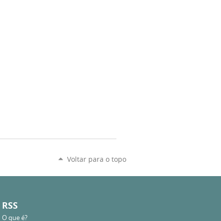
Voltar para o topo
RSS
O que é?