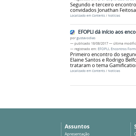
Segundo e terceiro encontr
convidados Jonathan Feitos
Localizado em
Contents
/
Notícias
EFOPLI dá início aos enc
por
gustavodias
—
publicado
18/08/2017
—
última modifi
— registrado em:
EFOPLI
,
Encontros Forma
Primeiro encontro do segun
Elaine Santos e Rodrigo Belf
trataram o tema Gamificatio
Localizado em
Contents
/
Notícias
Assuntos
Apresentação