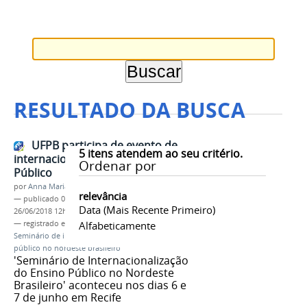
RESULTADO DA BUSCA
UFPB participa de evento de
5
itens atendem ao seu critério.
internacionalização do Ensino
Ordenar por
Público
por
Anna Maria Bento
relevância
—
publicado
08/06/2018
—
última modificação
Data (mais Recente Primeiro)
26/06/2018 12h27
— registrado em:
EFOPLI
Alfabeticamente
,
EFOPLI-UFPB
,
UFPB
,
Seminário de internacionalização do ensino
público no nordeste brasileiro
'Seminário de Internacionalização
do Ensino Público no Nordeste
Brasileiro' aconteceu nos dias 6 e
7 de junho em Recife