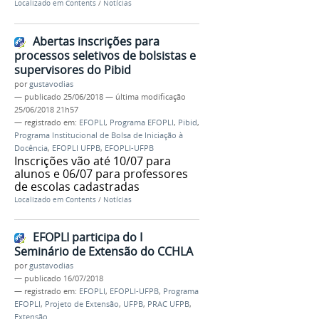
Localizado em
Contents
/
Notícias
Abertas inscrições para
processos seletivos de bolsistas e
supervisores do Pibid
por
gustavodias
—
publicado
25/06/2018
—
última modificação
25/06/2018 21h57
— registrado em:
EFOPLI
,
Programa EFOPLI
,
Pibid
,
Programa Institucional de Bolsa de Iniciação à
Docência
,
EFOPLI UFPB
,
EFOPLI-UFPB
Inscrições vão até 10/07 para
alunos e 06/07 para professores
de escolas cadastradas
Localizado em
Contents
/
Notícias
EFOPLI participa do I
Seminário de Extensão do CCHLA
por
gustavodias
—
publicado
16/07/2018
— registrado em:
EFOPLI
,
EFOPLI-UFPB
,
Programa
EFOPLI
,
Projeto de Extensão
,
UFPB
,
PRAC UFPB
,
Extensão