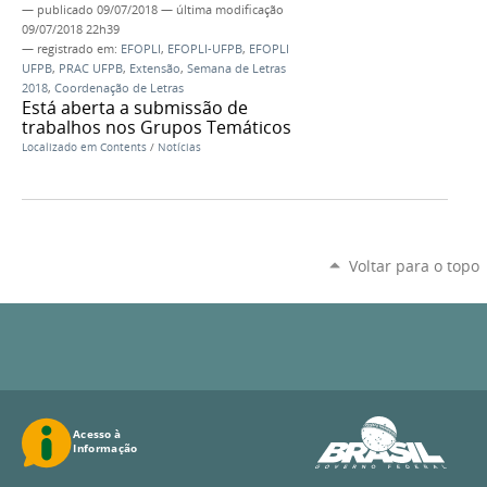
—
publicado
09/07/2018
—
última modificação
09/07/2018 22h39
— registrado em:
EFOPLI
,
EFOPLI-UFPB
,
EFOPLI
UFPB
,
PRAC UFPB
,
Extensão
,
Semana de Letras
2018
,
Coordenação de Letras
Está aberta a submissão de
trabalhos nos Grupos Temáticos
Localizado em
Contents
/
Notícias
Voltar para o topo