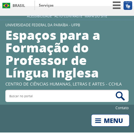
Serviços
BRASIL
Simplifique!
ACESSIBILIDADE
ALTO CONTRASTE
MAPA DO SITE
Participe
UNIVERSIDADE FEDERAL DA PARAÍBA - UFPB
Espaços para a
Acesso à informação
Formação do
Legislação
Professor de
Canais
Língua Inglesa
CENTRO DE CIÊNCIAS HUMANAS, LETRAS E ARTES - CCHLA
Buscar no portal
Bus
Contato