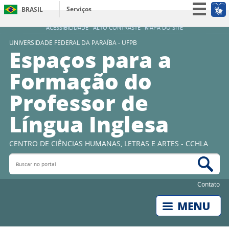
Serviços
BRASIL
Simplifique!
ACESSIBILIDADE
ALTO CONTRASTE
MAPA DO SITE
Participe
UNIVERSIDADE FEDERAL DA PARAÍBA - UFPB
Espaços para a
Acesso à informação
Formação do
Legislação
Professor de
Canais
Língua Inglesa
CENTRO DE CIÊNCIAS HUMANAS, LETRAS E ARTES - CCHLA
Buscar no portal
Bus
Contato