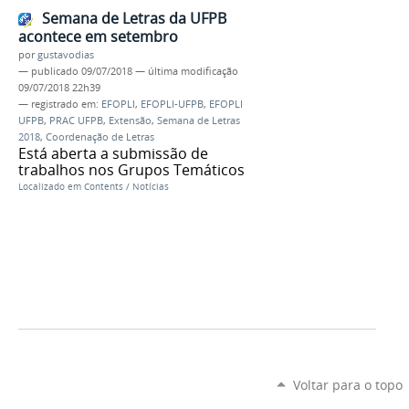
Semana de Letras da UFPB
acontece em setembro
por
gustavodias
—
publicado
09/07/2018
—
última modificação
09/07/2018 22h39
— registrado em:
EFOPLI
,
EFOPLI-UFPB
,
EFOPLI
UFPB
,
PRAC UFPB
,
Extensão
,
Semana de Letras
2018
,
Coordenação de Letras
Está aberta a submissão de
trabalhos nos Grupos Temáticos
Localizado em
Contents
/
Notícias
Voltar para o topo