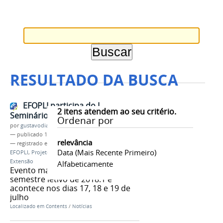
RESULTADO DA BUSCA
EFOPLI participa do I
2
itens atendem ao seu critério.
Seminário de Extensão do CCHLA
Ordenar por
por
gustavodias
—
publicado
16/07/2018
relevância
— registrado em:
EFOPLI
,
EFOPLI-UFPB
,
Programa
Data (mais Recente Primeiro)
EFOPLI
,
Projeto de Extensão
,
UFPB
,
PRAC UFPB
,
Extensão
Alfabeticamente
Evento marca a abertura do
semestre letivo de 2018.1 e
acontece nos dias 17, 18 e 19 de
julho
Localizado em
Contents
/
Notícias