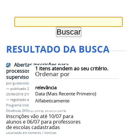
RESULTADO DA BUSCA
Abertas inscrições para
1
itens atendem ao seu critério.
processos seletivos de bolsistas e
Ordenar por
supervisores do Pibid
por
gustavodias
relevância
—
publicado
25/06/2018
—
última modificação
Data (mais Recente Primeiro)
25/06/2018 21h57
— registrado em:
EFOPLI
Alfabeticamente
,
Programa EFOPLI
,
Pibid
,
Programa Institucional de Bolsa de Iniciação à
Docência
,
EFOPLI UFPB
,
EFOPLI-UFPB
Inscrições vão até 10/07 para
alunos e 06/07 para professores
de escolas cadastradas
Localizado em
Contents
/
Notícias