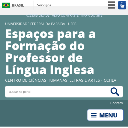
Serviços
BRASIL
Simplifique!
ACESSIBILIDADE
ALTO CONTRASTE
MAPA DO SITE
Participe
UNIVERSIDADE FEDERAL DA PARAÍBA - UFPB
Espaços para a
Acesso à informação
Formação do
Legislação
Professor de
Canais
Língua Inglesa
CENTRO DE CIÊNCIAS HUMANAS, LETRAS E ARTES - CCHLA
Buscar no portal
Bus
Contato