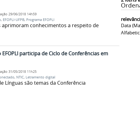
Orden
cação
29/06/2018 14h59
relevânc
o
,
EFOPLI-UFPB
,
Programa EFOPLI
s aprimoram conhecimentos a respeito de
Data (ma
Alfabeti
EFOPLI participa de Ciclo de Conferências em
cação
31/05/2018 11h25
Conectado
,
NTIC
,
Letramento digital
de Línguas são temas da Conferência