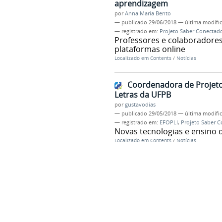
aprendizagem
por
Anna Maria Bento
—
publicado
29/06/2018
—
última modifi
— registrado em:
Projeto Saber Conectad
Professores e colaboradore
plataformas online
Localizado em
Contents
/
Notícias
Coordenadora de Projeto 
Letras da UFPB
por
gustavodias
—
publicado
29/05/2018
—
última modifi
— registrado em:
EFOPLI
,
Projeto Saber 
Novas tecnologias e ensino 
Localizado em
Contents
/
Notícias