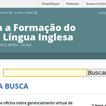
Simplifique!
Participe
Acesso à info
 a busca
3
Ir para o rodapé
4
ACESS
a a Formação do
 Língua Inglesa
AS E ARTES - CCHLA
A BUSCA
e oficina sobre gerenciamento virtual de
2
itens 