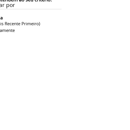
ar por
ia
is Recente Primeiro)
camente