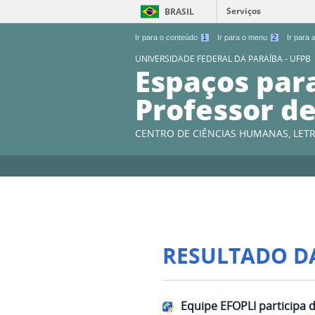
Serviços
BRASIL
Ir para o conteúdo
1
Ir para o menu
2
Ir para
UNIVERSIDADE FEDERAL DA PARAÍBA - UFPB
Espaços par
Professor de
CENTRO DE CIÊNCIAS HUMANAS, LETR
RESULTADO D
Equipe EFOPLI participa d