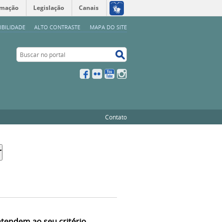
rmação
Legislação
Canais
IBILIDADE
ALTO CONTRASTE
MAPA DO SITE
Buscar no portal
Buscar no portal
Facebook
Flickr
YouTube
Instagram
Contato
atendem ao seu critério.