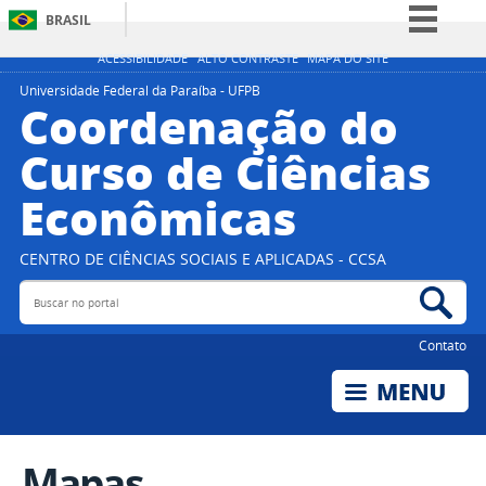
BRASIL
Simplifique!
ACESSIBILIDADE
ALTO CONTRASTE
MAPA DO SITE
Comunica BR
Universidade Federal da Paraíba - UFPB
Coordenação do
Participe
Curso de Ciências
Acesso à informação
Econômicas
Legislação
Canais
CENTRO DE CIÊNCIAS SOCIAIS E APLICADAS - CCSA
Buscar no portal
Bus
Contato
Mapas