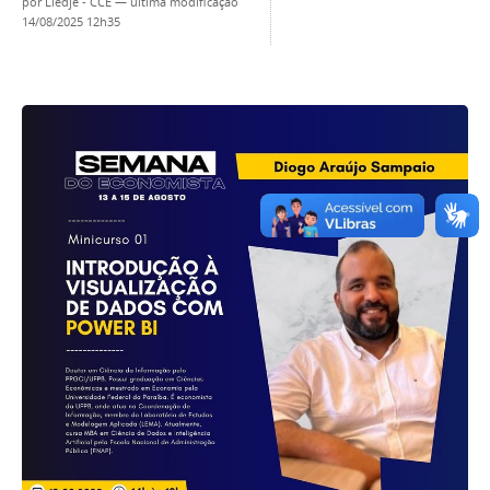
por
Liedje - CCE
—
última modificação
14/08/2025 12h35