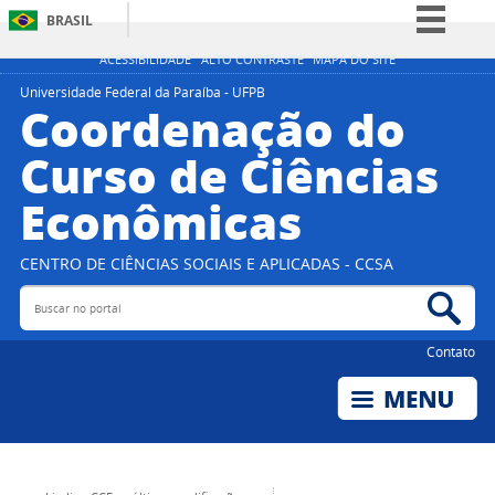
BRASIL
Simplifique!
ACESSIBILIDADE
ALTO CONTRASTE
MAPA DO SITE
Comunica BR
Universidade Federal da Paraíba - UFPB
Coordenação do
Participe
Curso de Ciências
Acesso à informação
Econômicas
Legislação
Canais
CENTRO DE CIÊNCIAS SOCIAIS E APLICADAS - CCSA
Buscar no portal
Bus
Contato