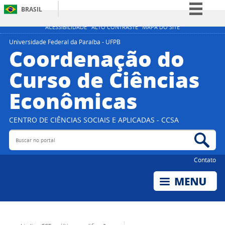
BRASIL
Simplifique!
ACESSIBILIDADE
ALTO CONTRASTE
MAPA DO SITE
Comunica BR
Universidade Federal da Paraíba - UFPB
Coordenação do
Participe
Curso de Ciências
Acesso à informação
Econômicas
Legislação
Canais
CENTRO DE CIÊNCIAS SOCIAIS E APLICADAS - CCSA
Buscar no portal
Bus
Contato