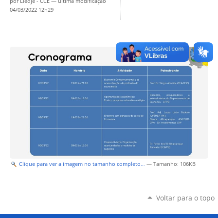
por
Liedje - CCE
—
última modificação
04/03/2022 12h29
Clique para ver a imagem no tamanho completo…
—
Tamanho
: 106KB
Voltar para o topo