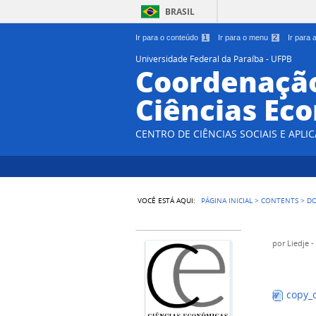
BRASIL
Ir para o conteúdo
1
Ir para o menu
2
Ir para
Universidade Federal da Paraíba - UFPB
Coordenação
Ciências Ec
CENTRO DE CIÊNCIAS SOCIAIS E APLIC
VOCÊ ESTÁ AQUI:
PÁGINA INICIAL
>
CONTENTS
>
D
por
Liedje 
copy_