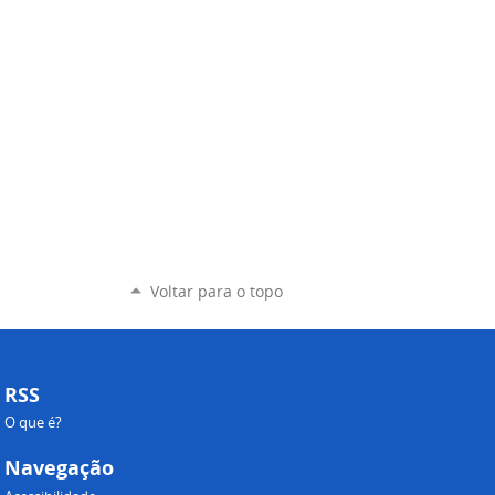
Voltar para o topo
RSS
O que é?
Navegação