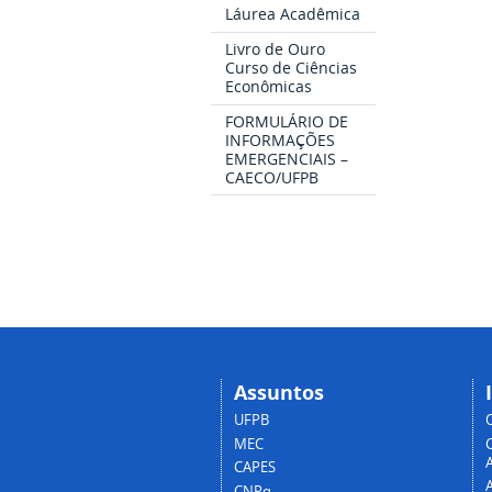
Láurea Acadêmica
Livro de Ouro
Curso de Ciências
Econômicas
FORMULÁRIO DE
INFORMAÇÕES
EMERGENCIAIS –
CAECO/UFPB
Assuntos
UFPB
MEC
A
CAPES
CNPq