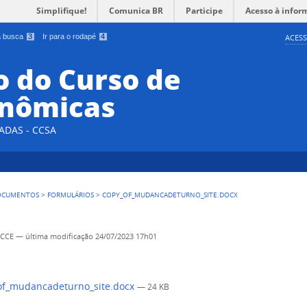
Simplifique!
Comunica BR
Participe
Acesso à infor
 a busca
3
Ir para o rodapé
4
ACESS
 do Curso de
onômicas
ADAS - CCSA
OCUMENTOS
>
FORMULÁRIOS
>
COPY_OF_MUDANCADETURNO_SITE.DOCX
- CCE
—
última modificação
24/07/2023 17h01
of_mudancadeturno_site.docx
— 24 KB