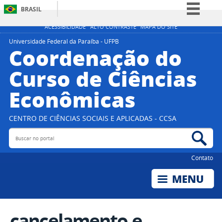
BRASIL
Simplifique!
ACESSIBILIDADE
ALTO CONTRASTE
MAPA DO SITE
Comunica BR
Universidade Federal da Paraíba - UFPB
Coordenação do
Participe
Curso de Ciências
Acesso à informação
Econômicas
Legislação
Canais
CENTRO DE CIÊNCIAS SOCIAIS E APLICADAS - CCSA
Buscar no portal
Bus
Contato
cancelamento e