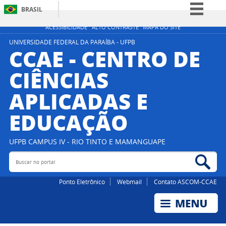
BRASIL
Simplifique!
ACESSIBILIDADE
ALTO CONTRASTE
MAPA DO SITE
Comunica BR
UNIVERSIDADE FEDERAL DA PARAÍBA - UFPB
CCAE - CENTRO DE
Participe
CIÊNCIAS
Acesso à informação
APLICADAS E
Legislação
Canais
EDUCAÇÃO
UFPB CAMPUS IV - RIO TINTO E MAMANGUAPE
Buscar no portal
Bus
Ponto Eletrônico
Webmail
Contato ASCOM-CCAE