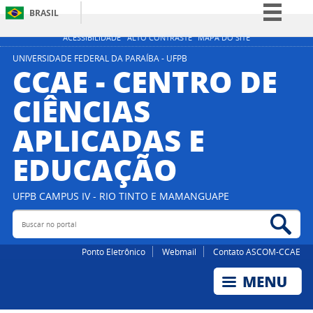
BRASIL
Simplifique!
ACESSIBILIDADE
ALTO CONTRASTE
MAPA DO SITE
Comunica BR
UNIVERSIDADE FEDERAL DA PARAÍBA - UFPB
CCAE - CENTRO DE
Participe
CIÊNCIAS
Acesso à informação
APLICADAS E
Legislação
Canais
EDUCAÇÃO
UFPB CAMPUS IV - RIO TINTO E MAMANGUAPE
Buscar no portal
Bus
Ponto Eletrônico
Webmail
Contato ASCOM-CCAE