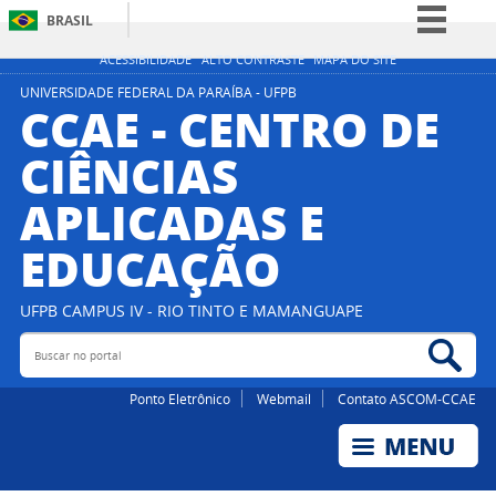
BRASIL
Simplifique!
ACESSIBILIDADE
ALTO CONTRASTE
MAPA DO SITE
Comunica BR
UNIVERSIDADE FEDERAL DA PARAÍBA - UFPB
CCAE - CENTRO DE
Participe
CIÊNCIAS
Acesso à informação
APLICADAS E
Legislação
Canais
EDUCAÇÃO
UFPB CAMPUS IV - RIO TINTO E MAMANGUAPE
Buscar no portal
Bus
Ponto Eletrônico
Webmail
Contato ASCOM-CCAE