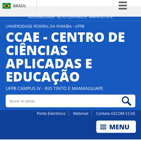
BRASIL
Simplifique!
ACESSIBILIDADE
ALTO CONTRASTE
MAPA DO SITE
Comunica BR
UNIVERSIDADE FEDERAL DA PARAÍBA - UFPB
CCAE - CENTRO DE
Participe
CIÊNCIAS
Acesso à informação
APLICADAS E
Legislação
Canais
EDUCAÇÃO
UFPB CAMPUS IV - RIO TINTO E MAMANGUAPE
Buscar no portal
Bus
Ponto Eletrônico
Webmail
Contato ASCOM-CCAE