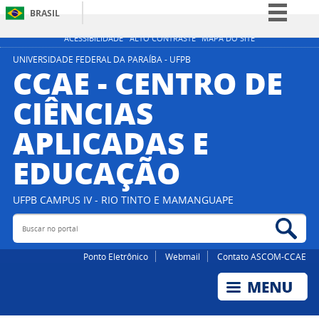
BRASIL
Simplifique!
ACESSIBILIDADE
ALTO CONTRASTE
MAPA DO SITE
Comunica BR
UNIVERSIDADE FEDERAL DA PARAÍBA - UFPB
CCAE - CENTRO DE
Participe
CIÊNCIAS
Acesso à informação
APLICADAS E
Legislação
Canais
EDUCAÇÃO
UFPB CAMPUS IV - RIO TINTO E MAMANGUAPE
Buscar no portal
Bus
Ponto Eletrônico
Webmail
Contato ASCOM-CCAE