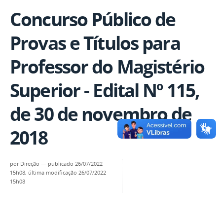
Concurso Público de
Provas e Títulos para
Professor do Magistério
Superior - Edital Nº 115,
de 30 de novembro de
2018
por
Direção
—
publicado
26/07/2022
15h08,
última modificação
26/07/2022
15h08