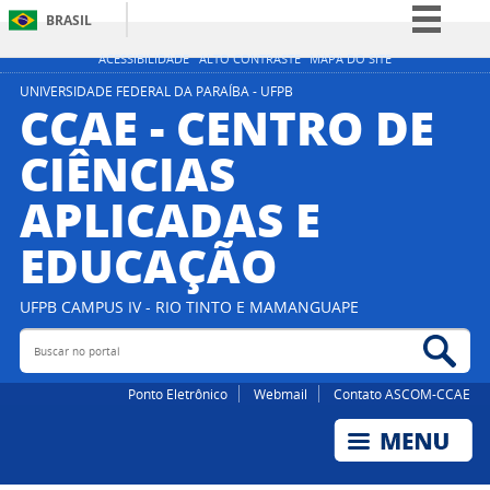
BRASIL
Simplifique!
ACESSIBILIDADE
ALTO CONTRASTE
MAPA DO SITE
Comunica BR
UNIVERSIDADE FEDERAL DA PARAÍBA - UFPB
CCAE - CENTRO DE
Participe
CIÊNCIAS
Acesso à informação
APLICADAS E
Legislação
Canais
EDUCAÇÃO
UFPB CAMPUS IV - RIO TINTO E MAMANGUAPE
Buscar no portal
Bus
Ponto Eletrônico
Webmail
Contato ASCOM-CCAE