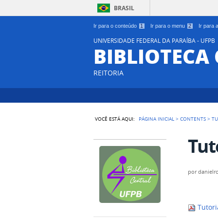
BRASIL
Ir para o conteúdo
1
Ir para o menu
2
Ir para
UNIVERSIDADE FEDERAL DA PARAÍBA - UFPB
BIBLIOTECA
REITORIA
VOCÊ ESTÁ AQUI:
PÁGINA INICIAL
>
CONTENTS
>
TU
Tut
por
danielr
Tutori