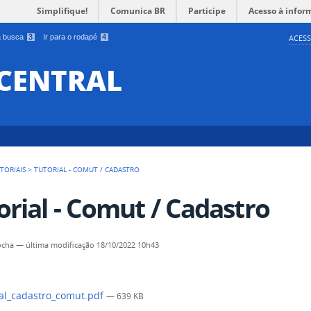
Simplifique!
Comunica BR
Participe
Acesso à infor
 a busca
3
Ir para o rodapé
4
ACESS
 CENTRAL
TORIAIS
>
TUTORIAL - COMUT / CADASTRO
orial - Comut / Cadastro
ocha
—
última modificação
18/10/2022 10h43
al_cadastro_comut.pdf
— 639 KB