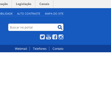
mação
Legislação
Canais
IBILIDADE
ALTO CONTRASTE
MAPA DO SITE
Buscar no portal
Buscar no portal
Twitter
YouTube
Facebook
Instagram
Webmail
Telefones
Contato