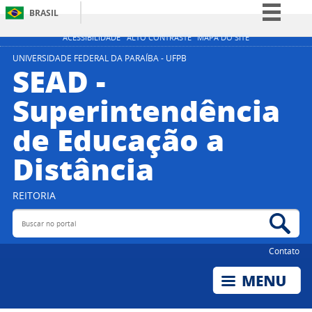
BRASIL
Simplifique!
ACESSIBILIDADE
ALTO CONTRASTE
MAPA DO SITE
Comunica BR
UNIVERSIDADE FEDERAL DA PARAÍBA - UFPB
SEAD -
Participe
Superintendência
Acesso à informação
de Educação a
Legislação
Canais
Distância
REITORIA
Buscar no portal
Bus
Contato