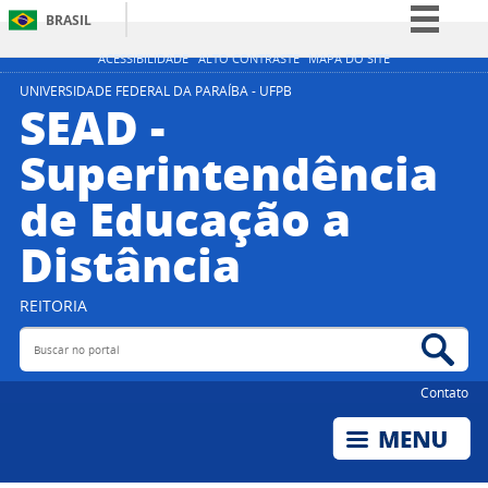
BRASIL
Simplifique!
ACESSIBILIDADE
ALTO CONTRASTE
MAPA DO SITE
Comunica BR
UNIVERSIDADE FEDERAL DA PARAÍBA - UFPB
SEAD -
Participe
Superintendência
Acesso à informação
de Educação a
Legislação
Canais
Distância
REITORIA
Buscar no portal
Bus
Contato