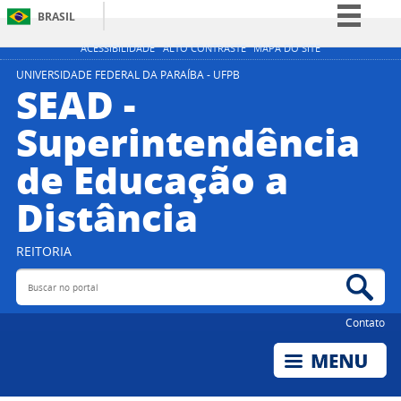
BRASIL
Simplifique!
ACESSIBILIDADE
ALTO CONTRASTE
MAPA DO SITE
Comunica BR
UNIVERSIDADE FEDERAL DA PARAÍBA - UFPB
SEAD -
Participe
Superintendência
Acesso à informação
de Educação a
Legislação
Canais
Distância
REITORIA
Buscar no portal
Bus
Contato