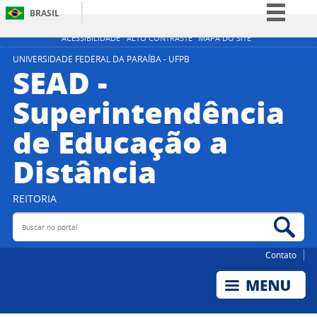
BRASIL
Simplifique!
ACESSIBILIDADE
ALTO CONTRASTE
MAPA DO SITE
Comunica BR
UNIVERSIDADE FEDERAL DA PARAÍBA - UFPB
SEAD -
Participe
Superintendência
Acesso à informação
de Educação a
Legislação
Canais
Distância
REITORIA
Buscar no portal
Bus
Contato