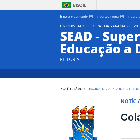
BRASIL
Ir para o conteúdo
1
Ir para o menu
2
Ir para
UNIVERSIDADE FEDERAL DA PARAÍBA - UFPB
SEAD - Supe
Educação a 
REITORIA
VOCÊ ESTÁ AQUI:
PÁGINA INICIAL
>
CONTENTS
>
NO
NOTÍCI
Col