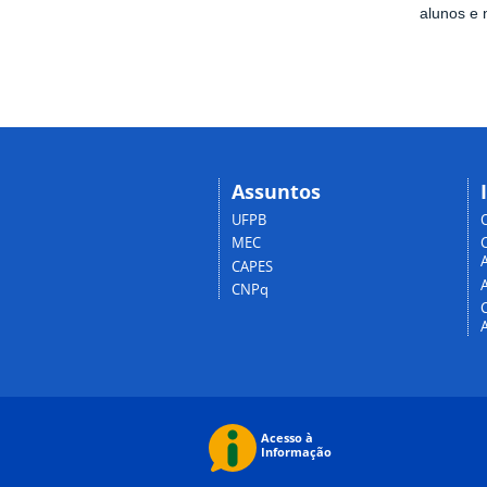
alunos e
Assuntos
UFPB
MEC
A
CAPES
CNPq