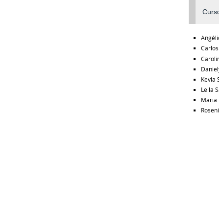
Curs
Angéli
Carlos
Caroli
Daniel
Kevia 
Leila 
Maria 
Roseni