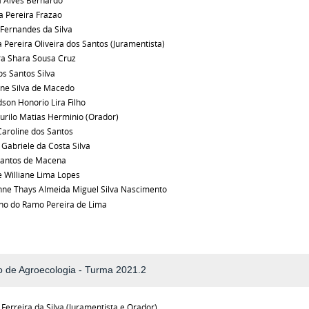
 Alves Bernardo
a Pereira Frazao
Fernandes da Silva
a Pereira Oliveira dos Santos (Juramentista)
ra Shara Sousa Cruz
os Santos Silva
ine Silva de Macedo
dson Honorio Lira Filho
urilo Matias Herminio (Orador)
Caroline dos Santos
a Gabriele da Costa Silva
Santos de Macena
 Williane Lima Lopes
nne Thays Almeida Miguel Silva Nascimento
no do Ramo Pereira de Lima
 de Agroecologia - Turma 2021.2
 Ferreira da Silva (Juramentista e Orador)