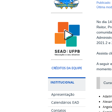
publicado
:
última mo
No dia 14
Reitor, P
comunidad
Administr
2021.2 e 
Assista c
A seguir 
CRÉDITOS DA EQUIPE
momento
INSTITUCIONAL
Curso
Apresentação
Adail
Alexan
Calendários EAD
Angela
Contatos