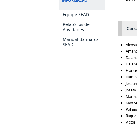
INFORMAÇÃO
Equipe SEAD
Relatórios de
Curso
Atividades
Manual da marca
SEAD
Alexsa
Amand
Daiana
Daiane
Franci
Itamin
Josea
Josefa
Marin
Max Su
Polian
Raquel
Victor