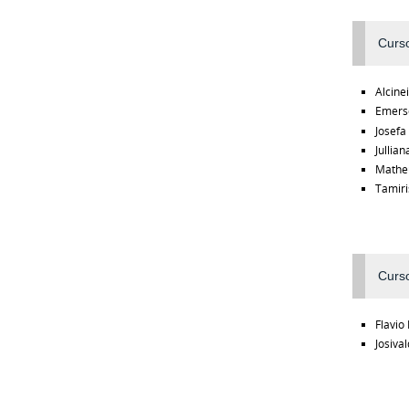
Curso
Alcine
Emers
Josefa
Jullia
Matheu
Tamiri
Curso
Flavio
Josiva