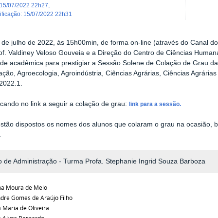
15/07/2022 22h27
,
dificação
:
15/07/2022 22h31
 de julho de 2022, às 15h00min, de forma on-line (através do Canal 
rof. Valdiney Veloso Gouveia e a Direção do Centro de Ciências Human
e acadêmica para prestigiar a Sessão Solene de Colação de Grau da 
ação, Agroecologia, Agroindústria, Ciências Agrárias, Ciências Agrári
2022.1.
licando no link a seguir a colação de grau:
link para a sessão.
estão dispostos os nomes dos alunos que colaram o grau na ocasião,
.
 de Administração - Turma Profa. Stephanie Ingrid Souza Barboza
ma Moura de Melo
dre Gomes de Araújo Filho
 Maria de Oliveira