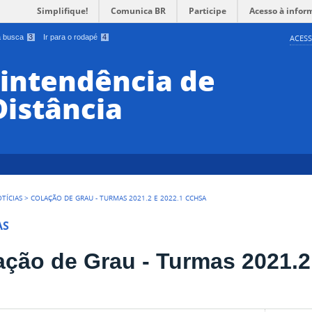
Simplifique!
Comunica BR
Participe
Acesso à infor
 a busca
3
Ir para o rodapé
4
ACESS
rintendência de
Distância
TÍCIAS
>
COLAÇÃO DE GRAU - TURMAS 2021.2 E 2022.1 CCHSA
AS
ação de Grau - Turmas 2021.