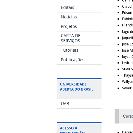
Camila
Claudi
Editais
Edson 
Notícias
Fabiol
Hiand
Projetos
Iago d
CARTA DE
Jaquel
SERVIÇOS
Jose E
Tutoriais
José M
Joyce 
Publicações
Letici
Sueli 
Thayse
Willya
UNIVERSIDADE
Severi
ABERTA DO BRASIL
UAB
Curso
ACESSO À
Daniel