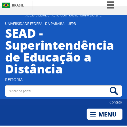
BRASIL
Simplifique!
ACESSIBILIDADE
ALTO CONTRASTE
MAPA DO SITE
Comunica BR
UNIVERSIDADE FEDERAL DA PARAÍBA - UFPB
SEAD -
Participe
Superintendência
Acesso à informação
de Educação a
Legislação
Canais
Distância
REITORIA
Buscar no portal
Bus
Contato