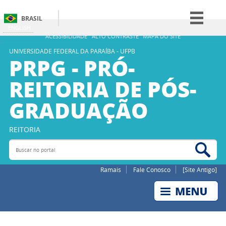
BRASIL
ENGLISH
Simplifique!
ACESSIBILIDADE
ALTO CONTRASTE
MAPA DO SITE
Comunica BR
UNIVERSIDADE FEDERAL DA PARAÍBA - UFPB
PRPG - PRÓ-
Participe
REITORIA DE PÓS-
Acesso à informação
GRADUAÇÃO
Legislação
Canais
REITORIA
Buscar no portal
Bus
Ramais
Fale Conosco
[Site Antigo]