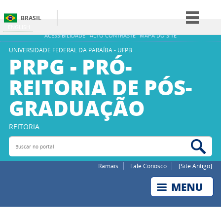
BRASIL
ENGLISH
Simplifique!
ACESSIBILIDADE
ALTO CONTRASTE
MAPA DO SITE
Comunica BR
UNIVERSIDADE FEDERAL DA PARAÍBA - UFPB
PRPG - PRÓ-
Participe
REITORIA DE PÓS-
Acesso à informação
GRADUAÇÃO
Legislação
Canais
REITORIA
Buscar no portal
Bus
Ramais
Fale Conosco
[Site Antigo]