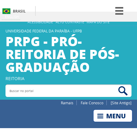
BRASIL
ENGLISH
Simplifique!
ACESSIBILIDADE
ALTO CONTRASTE
MAPA DO SITE
Comunica BR
UNIVERSIDADE FEDERAL DA PARAÍBA - UFPB
PRPG - PRÓ-
Participe
REITORIA DE PÓS-
Acesso à informação
GRADUAÇÃO
Legislação
Canais
REITORIA
Buscar no portal
Bus
Ramais
Fale Conosco
[Site Antigo]