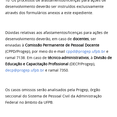
10. Os processos de afastamentos/licenças para ações de
desenvolvimento deverão ser instruídos exclusivamente
através dos formulários anexos a este expediente.
Dúvidas relativas aos afastamentos/licenças para ações de
desenvolvimento deverão, em caso de
docentes
, ser
enviadas à
Comissão Permanente de Pessoal Docente
(CPPD/Progep), por meio do e-mail
cppd@progep.ufpb.br
e
ramal 7138. Em caso de
técnico-administrativos
, à
Divisão de
Educação e Capacitação Profissional
(DECP/Progep),
decp@progep.ufpb.br
e ramal 7350.
Os casos omissos serão analisados pela Progep, órgão
seccional do Sistema de Pessoal Civil da Administração
Federal no âmbito da UFPB.