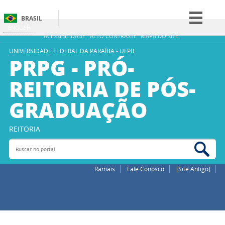
BRASIL
ENGLISH
Simplifique!
ACESSIBILIDADE
ALTO CONTRASTE
MAPA DO SITE
Comunica BR
UNIVERSIDADE FEDERAL DA PARAÍBA - UFPB
PRPG - PRÓ-
Participe
REITORIA DE PÓS-
Acesso à informação
GRADUAÇÃO
Legislação
Canais
REITORIA
Buscar no portal
Bus
Ramais
Fale Conosco
[Site Antigo]