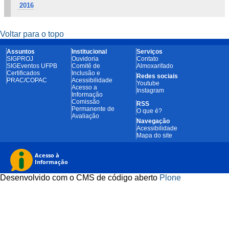
2016
Voltar para o topo
Assuntos
Institucional
Serviços
SIGPROJ
Ouvidoria
Contato
SIGEventos UFPB
Comitê de
Almoxarifado
Certificados
Inclusão e
Redes sociais
PRAC/COPAC
Acessibilidade
Youtube
Acesso a
Instagram
Informação
Comissão
RSS
Permanente de
O que é?
Avaliação
Navegação
Acessibilidade
Mapa do site
Desenvolvido com o CMS de código aberto
Plone