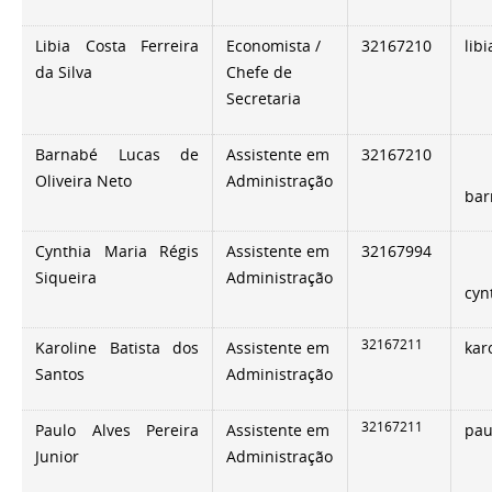
Libia Costa Ferreira
Economista /
32167210
lib
da Silva
Chefe de
Secretaria
Barnabé Lucas de
Assistente em
32167210
Oliveira Neto
Administração
bar
Cynthia Maria Régis
Assistente em
32167994
Siqueira
Administração
cyn
32167211
Karoline Batista dos
Assistente em
kar
Santos
Administração
32167211
Paulo Alves Pereira
Assistente em
pau
Junior
Administração