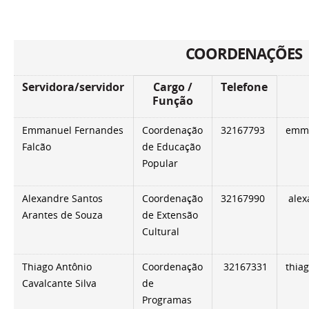
COORDENAÇÕES
Servidora/servidor
Cargo /
Telefone
Função
Emmanuel Fernandes
Coordenação
32167793
emma
Falcão
de Educação
Popular
Alexandre Santos
Coordenação
32167990
alex
Arantes de Souza
de Extensão
Cultural
Thiago Antônio
Coordenação
32167331
thia
Cavalcante Silva
de
Programas