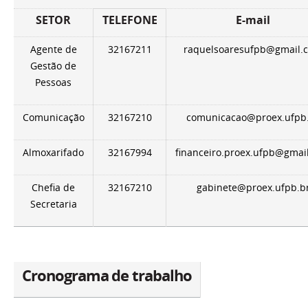
SETOR
TELEFONE
E-mail
Agente de
32167211
raquelsoaresufpb@gmail.
Gestão de
Pessoas
Comunicação
32167210
comunicacao@proex.ufpb
Almoxarifado
32167994
financeiro.proex.ufpb@gmai
Chefia de
32167210
gabinete@proex.ufpb.b
Secretaria
Cronograma de trabalho