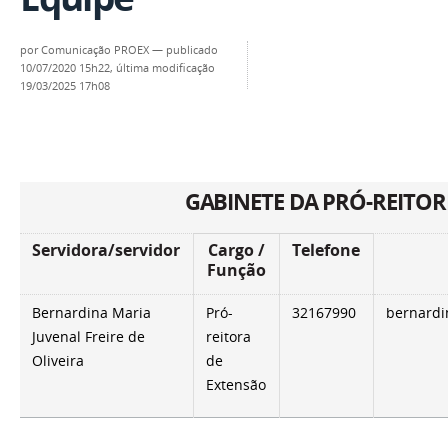
por
Comunicação PROEX
—
publicado
10/07/2020 15h22,
última modificação
19/03/2025 17h08
GABINETE DA PRÓ-REITOR
Servidora/servidor
Cargo /
Telefone
Função
Bernardina Maria
Pró-
32167990
bernardi
Juvenal Freire de
reitora
Oliveira
de
Extensão