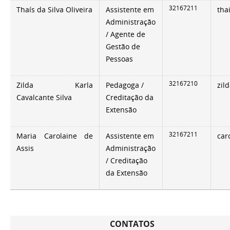
32167211
Thaís da Silva Oliveira
Assistente em
tha
Administração
/ Agente de
Gestão de
Pessoas
32167210
Zilda Karla
Pedagoga /
zil
Cavalcante Silva
Creditação da
Extensão
32167211
Maria Carolaine de
Assistente em
car
Assis
Administração
/ Creditação
da Extensão
CONTATOS