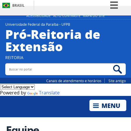
BRASIL
Simplifique!
ACESSIBILIDADE
ALTO CONTRASTE
MAPA DO SITE
Comunica BR
Universidade Federal da Paraíba - UFPB
Pró-Reitoria de
Participe
Extensão
Acesso à informação
Legislação
REITORIA
Canais
Buscar no portal
Bus
Canais de atendimento e horários
Site antigo
Powered by
Translate
Equipe