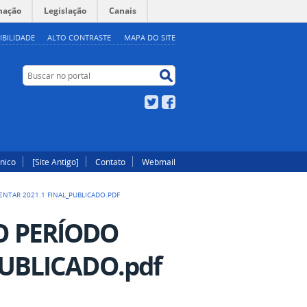
mação
Legislação
Canais
IBILIDADE
ALTO CONTRASTE
MAPA DO SITE
Buscar no portal
Buscar no portal
Twitter
Facebook
ônico
[Site Antigo]
Contato
Webmail
NTAR 2021.1 FINAL_PUBLICADO.PDF
O PERÍODO
PUBLICADO.pdf