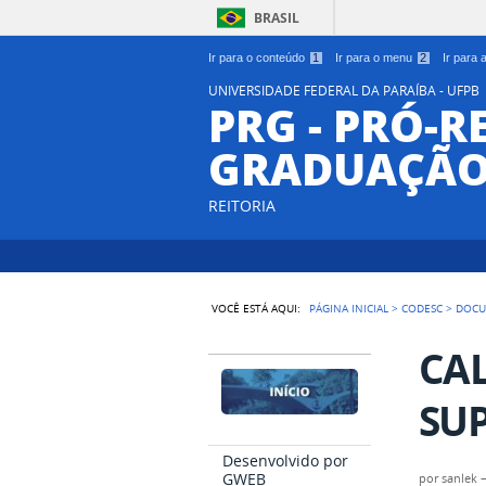
BRASIL
Ir para o conteúdo
1
Ir para o menu
2
Ir para
UNIVERSIDADE FEDERAL DA PARAÍBA - UFPB
PRG - PRÓ-R
GRADUAÇÃ
REITORIA
VOCÊ ESTÁ AQUI:
PÁGINA INICIAL
>
CODESC
>
DOC
CA
SUP
Desenvolvido por
GWEB
por
sanlek