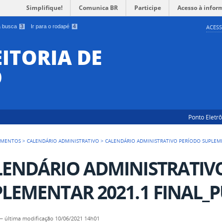
Simplifique!
Comunica BR
Participe
Acesso à infor
 a busca
3
Ir para o rodapé
4
ACESS
EITORIA DE
O
Ponto Eletr
UMENTOS
>
CALENDÁRIO ADMINISTRATIVO
>
CALENDÁRIO ADMINISTRATIVO PERÍODO SUPLEME
LENDÁRIO ADMINISTRATIV
LEMENTAR 2021.1 FINAL_
—
última modificação
10/06/2021 14h01