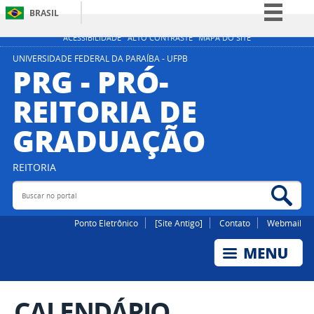
BRASIL
Simplifique!
ACESSIBILIDADE
ALTO CONTRASTE
MAPA DO SITE
Comunica BR
UNIVERSIDADE FEDERAL DA PARAÍBA - UFPB
PRG - PRÓ-
Participe
REITORIA DE
Acesso à informação
GRADUAÇÃO
Legislação
Canais
REITORIA
Buscar no portal
Bus
Ponto Eletrônico
[Site Antigo]
Contato
Webmail
CALENDÁRIO