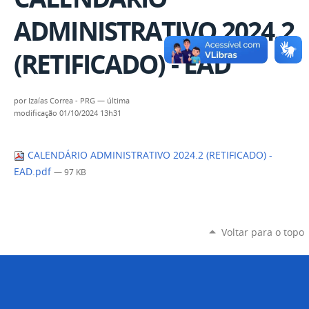
ADMINISTRATIVO 2024.2
(RETIFICADO) - EAD
por
Izaías Correa - PRG
—
última
modificação
01/10/2024 13h31
CALENDÁRIO ADMINISTRATIVO 2024.2 (RETIFICADO) -
EAD.pdf
— 97 KB
Voltar para o topo