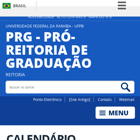
BRASIL
Simplifique!
ACESSIBILIDADE
ALTO CONTRASTE
MAPA DO SITE
Comunica BR
UNIVERSIDADE FEDERAL DA PARAÍBA - UFPB
PRG - PRÓ-
Participe
REITORIA DE
Acesso à informação
GRADUAÇÃO
Legislação
Canais
REITORIA
Buscar no portal
Bus
Ponto Eletrônico
[Site Antigo]
Contato
Webmail
CALENDÁRIO