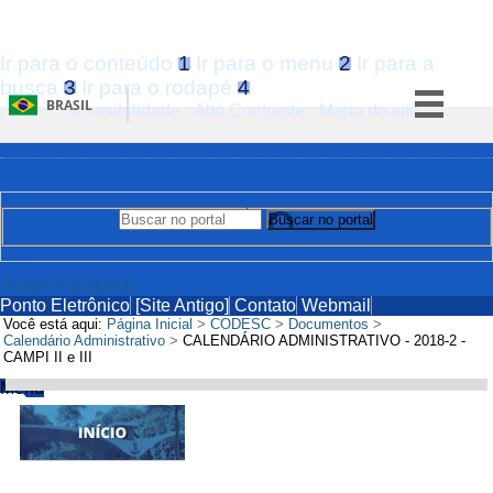
Ir para o conteúdo
1
Ir para o menu
2
Ir para a
busca
3
Ir para o rodapé
4
BRASIL
Acessibilidade
Alto Contraste
Mapa do site
Simplifique!
Comunica BR
Participe
Buscar no portal
Buscar no portal
Acesso à informação
Legislação
Twitter
Facebook
Ponto Eletrônico
[Site Antigo]
Contato
Webmail
Canais
Você está aqui:
Página Inicial
>
CODESC
>
Documentos
>
Calendário Administrativo
>
CALENDÁRIO ADMINISTRATIVO - 2018-2 -
CAMPI II e III
Menu