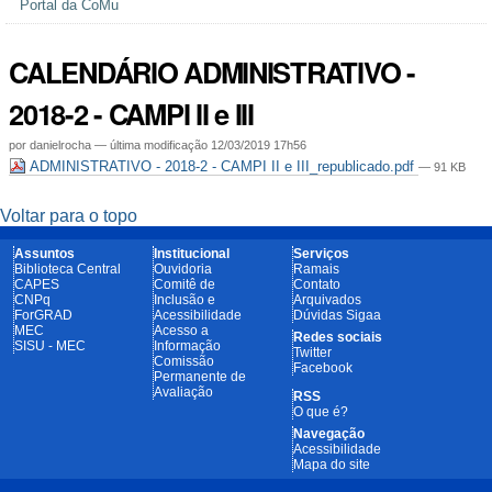
Portal da CoMu
CALENDÁRIO ADMINISTRATIVO -
2018-2 - CAMPI II e III
por
danielrocha
—
última modificação
12/03/2019 17h56
ADMINISTRATIVO - 2018-2 - CAMPI II e III_republicado.pdf
— 91 KB
Voltar para o topo
Assuntos
Institucional
Serviços
Biblioteca Central
Ouvidoria
Ramais
CAPES
Comitê de
Contato
CNPq
Inclusão e
Arquivados
ForGRAD
Acessibilidade
Dúvidas Sigaa
MEC
Acesso a
Redes sociais
SISU - MEC
Informação
Twitter
Comissão
Facebook
Permanente de
Avaliação
RSS
O que é?
Navegação
Acessibilidade
Mapa do site