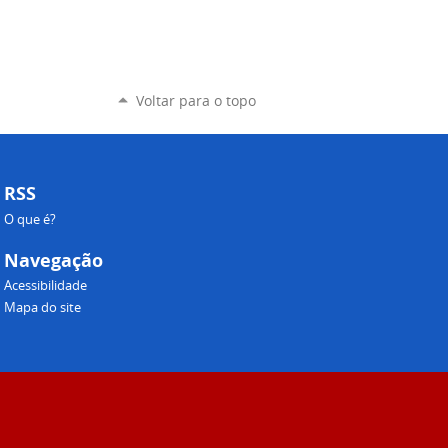
Voltar para o topo
RSS
O que é?
Navegação
Acessibilidade
Mapa do site