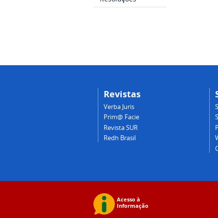
Revistas
Verba Juris
Prim@ Facie
Revista SUR
Redh Brasil