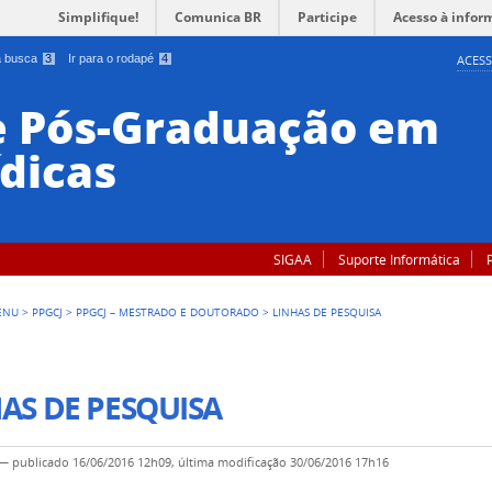
Simplifique!
Comunica BR
Participe
Acesso à infor
 a busca
3
Ir para o rodapé
4
ACESS
e Pós-Graduação em
ídicas
SIGAA
Suporte Informática
ENU
>
PPGCJ
>
PPGCJ – MESTRADO E DOUTORADO
>
LINHAS DE PESQUISA
AS DE PESQUISA
—
publicado
16/06/2016 12h09,
última modificação
30/06/2016 17h16