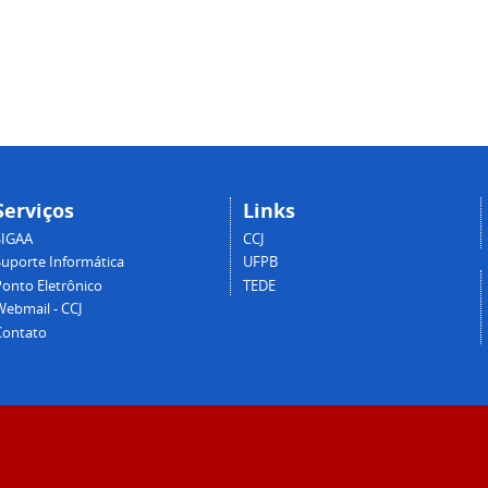
Serviços
Links
SIGAA
CCJ
Suporte Informática
UFPB
Ponto Eletrônico
TEDE
Webmail - CCJ
Contato