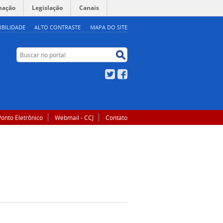
mação
Legislação
Canais
IBILIDADE
ALTO CONTRASTE
MAPA DO SITE
Buscar no portal
Buscar no portal
Twitter
Facebook
Ponto Eletrônico
Webmail - CCJ
Contato