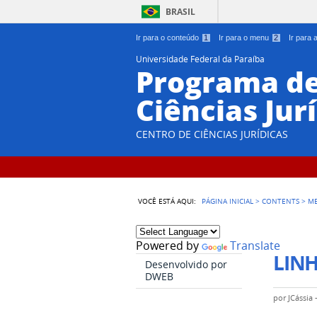
BRASIL
Ir para o conteúdo
1
Ir para o menu
2
Ir para
Universidade Federal da Paraíba
Programa d
Ciências Jur
CENTRO DE CIÊNCIAS JURÍDICAS
VOCÊ ESTÁ AQUI:
PÁGINA INICIAL
>
CONTENTS
>
M
Powered by
Translate
LINH
Desenvolvido por
DWEB
por
JCássia