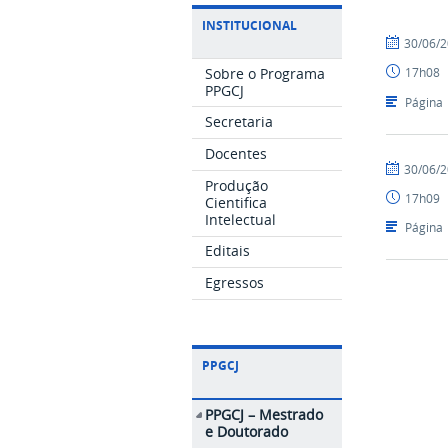
INSTITUCIONAL
por
publicado
30/06/
JCássia
Sobre o Programa
17h08
PPGCJ
Página
Secretaria
Docentes
por
publicado
30/06/
Produção
JCássia
17h09
Cientifica
Intelectual
Página
Editais
Egressos
PPGCJ
PPGCJ – Mestrado
e Doutorado