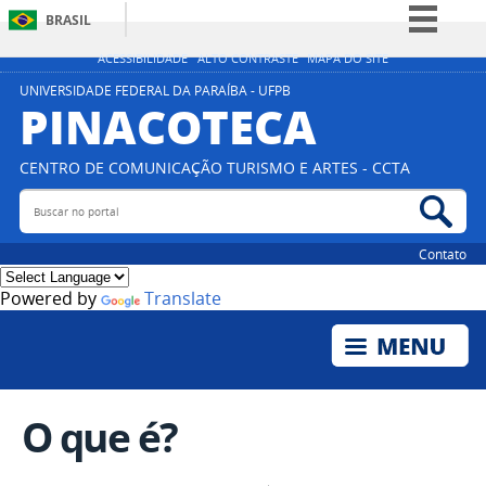
BRASIL
Simplifique!
ACESSIBILIDADE
ALTO CONTRASTE
MAPA DO SITE
Comunica BR
UNIVERSIDADE FEDERAL DA PARAÍBA - UFPB
PINACOTECA
Participe
Acesso à informação
CENTRO DE COMUNICAÇÃO TURISMO E ARTES - CCTA
Legislação
Buscar no portal
Bus
Canais
Contato
Powered by
Translate
O que é?