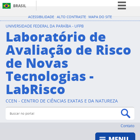
BRASIL
Simplifique!
ACESSIBILIDADE
ALTO CONTRASTE
MAPA DO SITE
Comunica BR
UNIVERSIDADE FEDERAL DA PARAÍBA - UFPB
Laboratório de
Participe
Avaliação de Risco
Acesso à informação
de Novas
Legislação
Canais
Tecnologias -
LabRisco
CCEN - CENTRO DE CIÊNCIAS EXATAS E DA NATUREZA
Buscar no portal
Bus
Contato