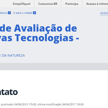
Simplifique!
Comunica BR
Participe
Acesso à infor
a busca
3
Ir para o rodapé
4
ACESS
de Avaliação de
as Tecnologias -
 E DA NATUREZA
tato
—
publicado
04/06/2013 17h30,
última modificação
04/04/2017 13h50