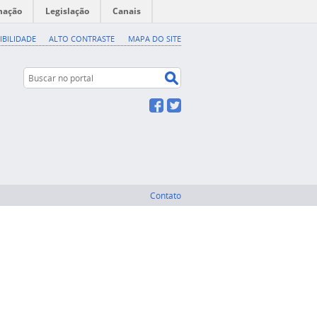
mação
Legislação
Canais
IBILIDADE
ALTO CONTRASTE
MAPA DO SITE
Buscar no portal
Buscar no portal
Facebook
Twitter
Contato