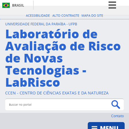
BRASIL
Simplifique!
ACESSIBILIDADE
ALTO CONTRASTE
MAPA DO SITE
Comunica BR
UNIVERSIDADE FEDERAL DA PARAÍBA - UFPB
Laboratório de
Participe
Avaliação de Risco
Acesso à informação
de Novas
Legislação
Canais
Tecnologias -
LabRisco
CCEN - CENTRO DE CIÊNCIAS EXATAS E DA NATUREZA
Buscar no portal
Bus
Contato