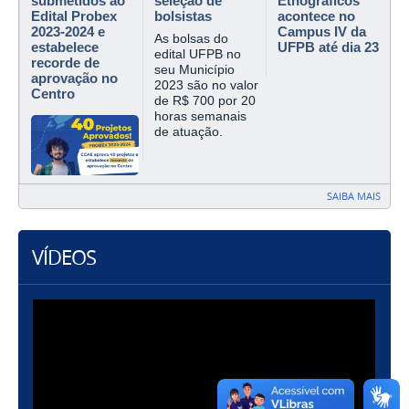
submetidos ao
seleção de
Etnográficos
Edital Probex
bolsistas
acontece no
2023-2024 e
Campus IV da
As bolsas do
estabelece
UFPB até dia 23
edital UFPB no
recorde de
seu Município
aprovação no
2023 são no valor
Centro
de R$ 700 por 20
horas semanais
de atuação.
SAIBA MAIS
VÍDEOS