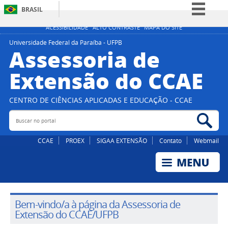
BRASIL
Simplifique!
ACESSIBILIDADE
ALTO CONTRASTE
MAPA DO SITE
Comunica BR
Universidade Federal da Paraíba - UFPB
Assessoria de
Participe
Extensão do CCAE
Acesso à informação
Legislação
CENTRO DE CIÊNCIAS APLICADAS E EDUCAÇÃO - CCAE
Canais
Buscar no portal
Bus
CCAE
PROEX
SIGAA EXTENSÃO
Contato
Webmail
Bem-vindo/a à página da Assessoria de
Extensão do CCAE/UFPB