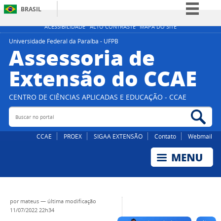
BRASIL
Simplifique!
ACESSIBILIDADE
ALTO CONTRASTE
MAPA DO SITE
Comunica BR
Universidade Federal da Paraíba - UFPB
Assessoria de
Participe
Extensão do CCAE
Acesso à informação
Legislação
CENTRO DE CIÊNCIAS APLICADAS E EDUCAÇÃO - CCAE
Canais
Buscar no portal
Bus
CCAE
PROEX
SIGAA EXTENSÃO
Contato
Webmail
por
mateus
—
última modificação
11/07/2022 22h34