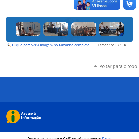
Clique para ver a imagem no tamanho completo…
—
Tamanho
: 13091KB
Voltar para o topo
Desenvolvido com o CMS de código aberto
Plone