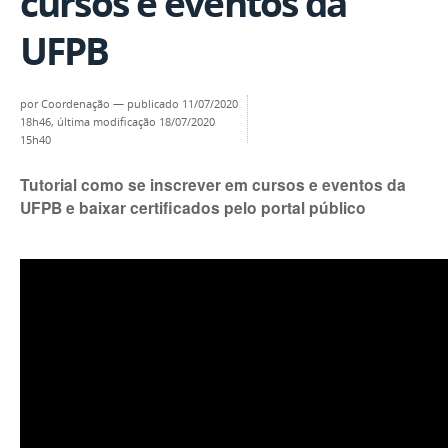
cursos e eventos da
UFPB
por
Coordenação
—
publicado
11/07/2020
18h46,
última modificação
18/07/2020
15h40
Tutorial como se inscrever em cursos e eventos da
UFPB e baixar certificados pelo portal público