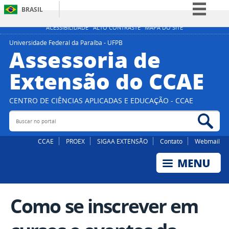
BRASIL
Simplifique!
ACESSIBILIDADE
ALTO CONTRASTE
MAPA DO SITE
Comunica BR
Universidade Federal da Paraíba - UFPB
Assessoria de
Participe
Extensão do CCAE
Acesso à informação
Legislação
CENTRO DE CIÊNCIAS APLICADAS E EDUCAÇÃO - CCAE
Canais
Buscar no portal
Bus
CCAE
PROEX
SIGAA EXTENSÃO
Contato
Webmail
Como se inscrever em