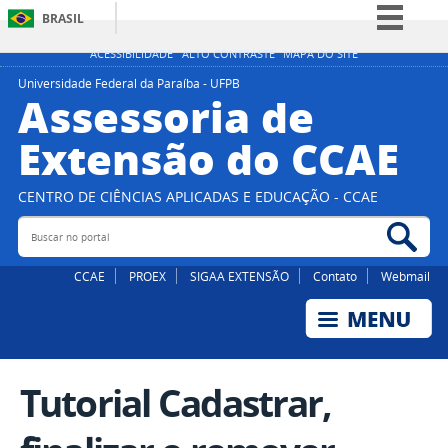
BRASIL
Simplifique!
ACESSIBILIDADE
ALTO CONTRASTE
MAPA DO SITE
Comunica BR
Universidade Federal da Paraíba - UFPB
Assessoria de
Participe
Extensão do CCAE
Acesso à informação
Legislação
CENTRO DE CIÊNCIAS APLICADAS E EDUCAÇÃO - CCAE
Canais
Buscar no portal
Bus
CCAE
PROEX
SIGAA EXTENSÃO
Contato
Webmail
Tutorial Cadastrar,