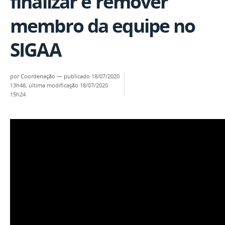
finalizar e remover
membro da equipe no
SIGAA
por
Coordenação
—
publicado
18/07/2020
13h48,
última modificação
18/07/2020
15h24