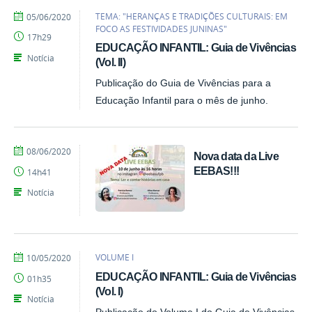
por
publicado
TEMA: "HERANÇAS E TRADIÇÕES CULTURAIS: EM
05/06/2020
Emily
FOCO AS FESTIVIDADES JUNINAS"
17h29
EDUCAÇÃO INFANTIL: Guia de Vivências
Notícia
(Vol. II)
Publicação do Guia de Vivências para a
Educação Infantil para o mês de junho.
por
publicado
08/06/2020
Nova data da Live
EEBAS
EEBAS!!!
14h41
Notícia
por
publicado
VOLUME I
10/05/2020
Emily
EDUCAÇÃO INFANTIL: Guia de Vivências
01h35
(Vol. I)
Notícia