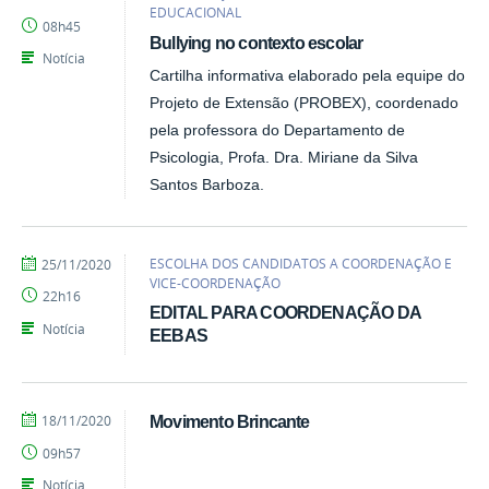
Emily
EDUCACIONAL
08h45
Bullying no contexto escolar
Notícia
Cartilha informativa elaborado pela equipe do
Projeto de Extensão (PROBEX), coordenado
pela professora do Departamento de
Psicologia, Profa. Dra. Miriane da Silva
Santos Barboza.
por
publicado
ESCOLHA DOS CANDIDATOS A COORDENAÇÃO E
25/11/2020
Emily
VICE-COORDENAÇÃO
22h16
EDITAL PARA COORDENAÇÃO DA
Notícia
EEBAS
por
publicado
18/11/2020
Movimento Brincante
EEBAS
09h57
Notícia