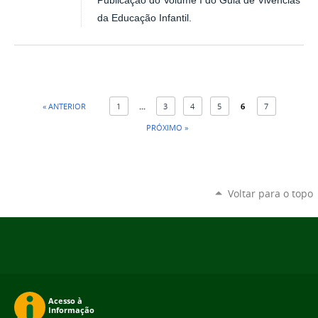
Publicação do Volume I do Guia de Vivências
da Educação Infantil.
« ANTERIOR
1
...
3
4
5
6
7
PRÓXIMO »
Voltar para o topo