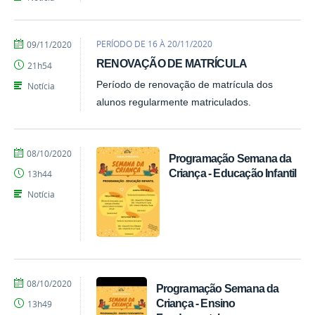
por
publicado
PERÍODO DE 16 À 20/11/2020
09/11/2020
Emily
RENOVAÇÃO DE MATRÍCULA
21h54
Período de renovação de matrícula dos
Notícia
alunos regularmente matriculados.
por
publicado
08/10/2020
Programação Semana da
EEBAS
Criança - Educação Infantil
13h44
Notícia
por
publicado
08/10/2020
Programação Semana da
EEBAS
Criança - Ensino
13h49