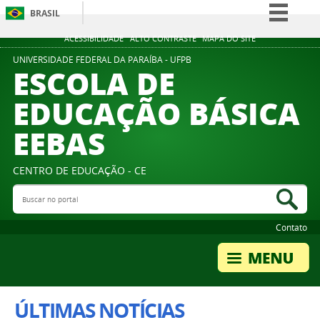
BRASIL
Simplifique!
ACESSIBILIDADE
ALTO CONTRASTE
MAPA DO SITE
Comunica BR
UNIVERSIDADE FEDERAL DA PARAÍBA - UFPB
ESCOLA DE
Participe
EDUCAÇÃO BÁSICA
Acesso à informação
EEBAS
Legislação
Canais
CENTRO DE EDUCAÇÃO - CE
Buscar no portal
Bus
Contato
ÚLTIMAS NOTÍCIAS