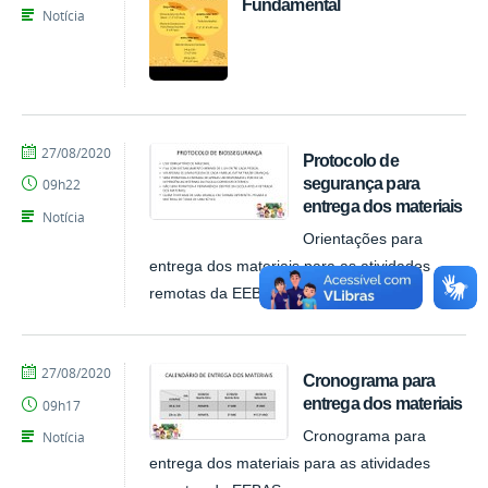
Fundamental
Notícia
por
publicado
27/08/2020
Protocolo de
EEBAS
segurança para
09h22
entrega dos materiais
Notícia
Orientações para
entrega dos materiais para as atividades
remotas da EEBAS
por
publicado
27/08/2020
Cronograma para
EEBAS
entrega dos materiais
09h17
Notícia
Cronograma para
entrega dos materiais para as atividades