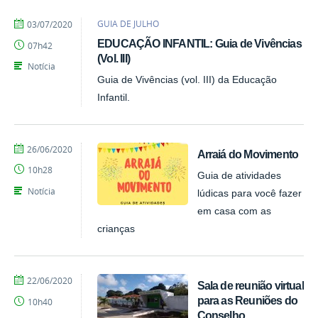
por
publicado
GUIA DE JULHO
03/07/2020
Emily
EDUCAÇÃO INFANTIL: Guia de Vivências
07h42
(Vol. III)
Notícia
Guia de Vivências (vol. III) da Educação
Infantil.
por
publicado
26/06/2020
Arraiá do Movimento
EEBAS
10h28
Guia de atividades
Notícia
lúdicas para você fazer
em casa com as
crianças
por
publicado
22/06/2020
Sala de reunião virtual
EEBAS
para as Reuniões do
10h40
Conselho