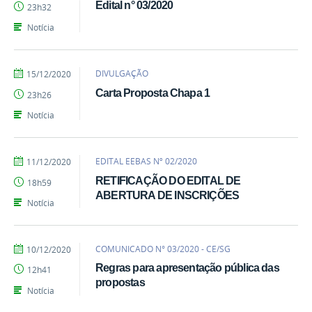
Edital n° 03/2020
23h32
Notícia
por
publicado
DIVULGAÇÃO
15/12/2020
Emily
Carta Proposta Chapa 1
23h26
Notícia
por
publicado
EDITAL EEBAS Nº 02/2020
11/12/2020
Emily
RETIFICAÇÃO DO EDITAL DE
18h59
ABERTURA DE INSCRIÇÕES
Notícia
por
publicado
COMUNICADO N° 03/2020 - CE/SG
10/12/2020
Emily
Regras para apresentação pública das
12h41
propostas
Notícia