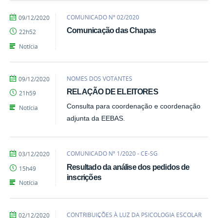
por
publicado
COMUNICADO N° 02/2020
09/12/2020
Emily
Comunicação das Chapas
22h52
Notícia
por
publicado
NOMES DOS VOTANTES
09/12/2020
Emily
RELAÇÃO DE ELEITORES
21h59
Consulta para coordenação e coordenação
Notícia
adjunta da EEBAS.
por
publicado
COMUNICADO Nº 1/2020 - CE-SG
03/12/2020
Emily
Resultado da análise dos pedidos de
15h49
inscrições
Notícia
por
publicado
CONTRIBUIÇÕES À LUZ DA PSICOLOGIA ESCOLAR
02/12/2020