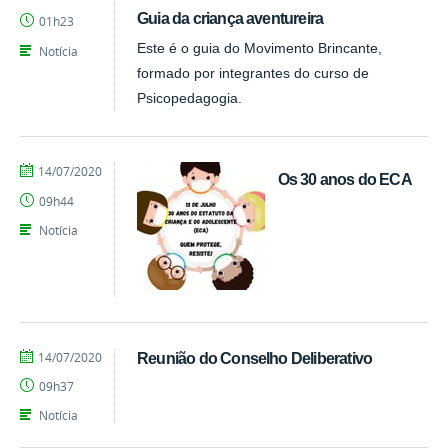
Emily
Guia da criança aventureira
01h23
Este é o guia do Movimento Brincante,
Notícia
formado por integrantes do curso de
Psicopedagogia.
por
publicado
14/07/2020
Os 30 anos do ECA
EEBAS
09h44
Notícia
por
publicado
14/07/2020
Reunião do Conselho Deliberativo
EEBAS
09h37
Notícia