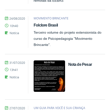
remotas da EEBAS
por
publicado
MOVIMENTO BRINCANTE
24/08/2020
Emily
Folclore Brasil
10h40
Terceiro volume do projeto extensionista do
Notícia
curso de Psicopedagogia "Movimento
Brincante".
por
publicado
31/07/2020
Nota de Pesar
Emily
13h41
Notícia
por
publicado
UM GUIA PARA VOCÊ E SUA CRIANÇA
27/07/2020