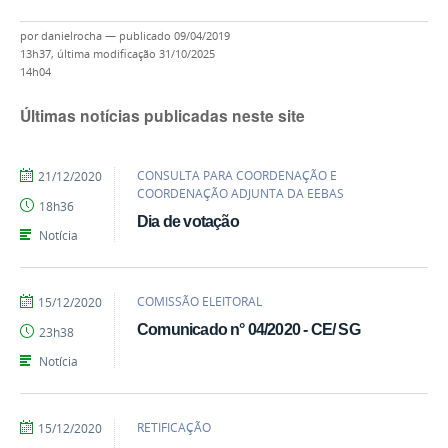
por
danielrocha
—
publicado
09/04/2019
13h37,
última modificação
31/10/2025
14h04
Últimas notícias publicadas neste site
por
publicado
CONSULTA PARA COORDENAÇÃO E
21/12/2020
Emily
COORDENAÇÃO ADJUNTA DA EEBAS
18h36
Dia de votação
Notícia
por
publicado
COMISSÃO ELEITORAL
15/12/2020
Emily
Comunicado n° 04/2020 - CE/ SG
23h38
Notícia
por
publicado
RETIFICAÇÃO
15/12/2020
Emily