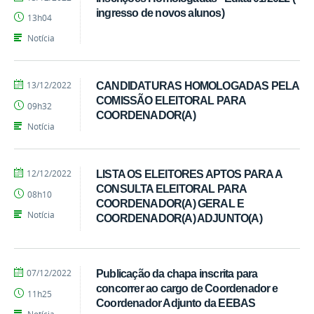
EEBAS
ingresso de novos alunos)
13h04
Notícia
por
publicado
13/12/2022
CANDIDATURAS HOMOLOGADAS PELA
EEBAS
COMISSÃO ELEITORAL PARA
09h32
COORDENADOR(A)
Notícia
por
publicado
12/12/2022
LISTA OS ELEITORES APTOS PARA A
EEBAS
CONSULTA ELEITORAL PARA
08h10
COORDENADOR(A) GERAL E
Notícia
COORDENADOR(A) ADJUNTO(A)
por
publicado
07/12/2022
Publicação da chapa inscrita para
EEBAS
concorrer ao cargo de Coordenador e
11h25
Coordenador Adjunto da EEBAS