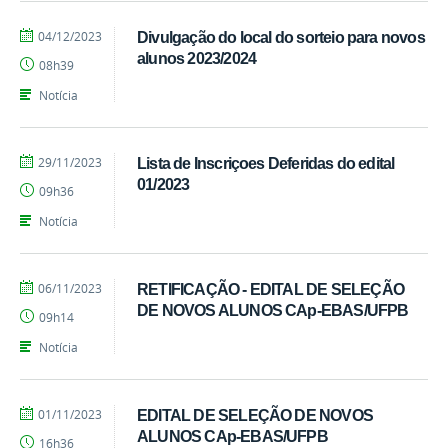
por
publicado
04/12/2023
Divulgação do local do sorteio para novos
EEBAS
alunos 2023/2024
08h39
Notícia
por
publicado
29/11/2023
Lista de Inscriçoes Deferidas do edital
EEBAS
01/2023
09h36
Notícia
por
publicado
06/11/2023
RETIFICAÇÃO - EDITAL DE SELEÇÃO
EEBAS
DE NOVOS ALUNOS CAp-EBAS/UFPB
09h14
Notícia
por
publicado
01/11/2023
EDITAL DE SELEÇÃO DE NOVOS
EEBAS
ALUNOS CAp-EBAS/UFPB
16h36