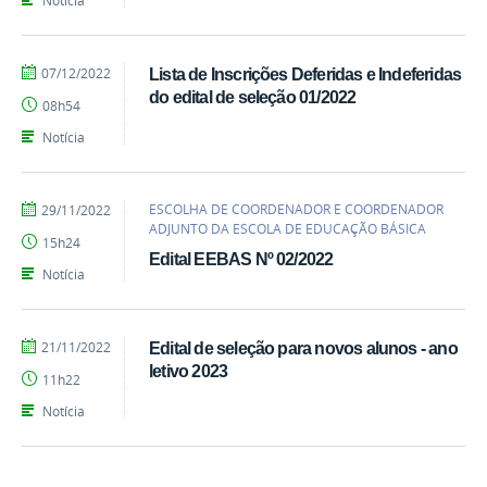
Notícia
por
publicado
07/12/2022
Lista de Inscrições Deferidas e Indeferidas
EEBAS
do edital de seleção 01/2022
08h54
Notícia
por
publicado
ESCOLHA DE COORDENADOR E COORDENADOR
29/11/2022
Emily
ADJUNTO DA ESCOLA DE EDUCAÇÃO BÁSICA
15h24
Edital EEBAS Nº 02/2022
Notícia
por
publicado
21/11/2022
Edital de seleção para novos alunos - ano
EEBAS
letivo 2023
11h22
Notícia