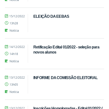
por
publicado
15/12/2022
ELEIÇÃO DA EEBAS
EEBAS
13h28
Notícia
por
publicado
14/12/2022
Retificação Edital 01/2022 - seleção para
EEBAS
novos alunos
14h18
Notícia
por
publicado
13/12/2022
INFORME DA COMISSÃO ELEITORAL
EEBAS
13h05
Notícia
por
publicado
13/12/2022
Inscrições Homologadas - Edital 01/2022 (