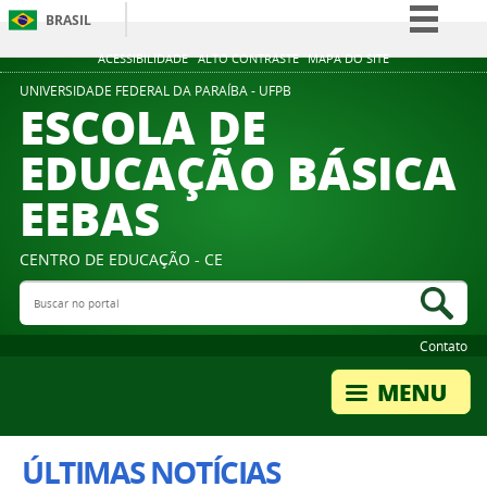
BRASIL
Simplifique!
ACESSIBILIDADE
ALTO CONTRASTE
MAPA DO SITE
Comunica BR
UNIVERSIDADE FEDERAL DA PARAÍBA - UFPB
ESCOLA DE
Participe
EDUCAÇÃO BÁSICA
Acesso à informação
EEBAS
Legislação
Canais
CENTRO DE EDUCAÇÃO - CE
Buscar no portal
Bus
Contato
ÚLTIMAS NOTÍCIAS