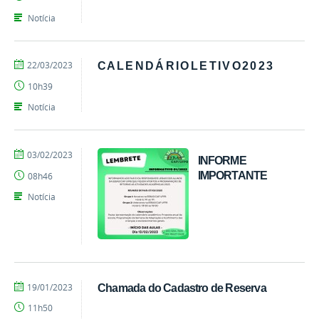
Notícia
por
publicado
22/03/2023
C A L E N D Á R I O L E T I V O 2 0 2 3
EEBAS
10h39
Notícia
por
publicado
03/02/2023
INFORME
EEBAS
IMPORTANTE
08h46
Notícia
por
publicado
19/01/2023
Chamada do Cadastro de Reserva
EEBAS
11h50