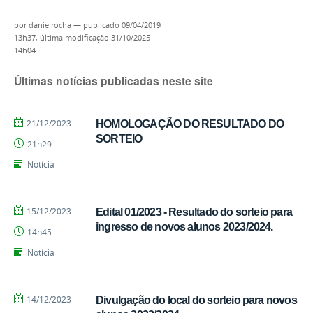
por
danielrocha
—
publicado
09/04/2019
13h37,
última modificação
31/10/2025
14h04
Últimas notícias publicadas neste site
por
publicado
21/12/2023
HOMOLOGAÇÃO DO RESULTADO DO
EEBAS
SORTEIO
21h29
Notícia
por
publicado
15/12/2023
Edital 01/2023 - Resultado do sorteio para
EEBAS
ingresso de novos alunos 2023/2024.
14h45
Notícia
por
publicado
14/12/2023
Divulgação do local do sorteio para novos
EEBAS