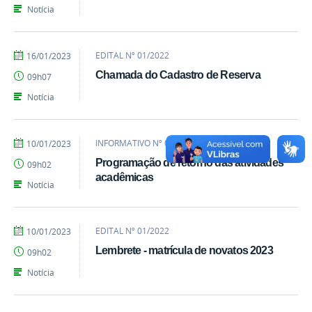
Notícia
por
publicado
EDITAL Nº 01/2022
16/01/2023
Emily
Chamada do Cadastro de Reserva
09h07
Notícia
por
publicado
INFORMATIVO Nº 01/2023
10/01/2023
Emily
Programação de retorno das atividades
09h02
acadêmicas
Notícia
por
publicado
EDITAL Nº 01/2022
10/01/2023
Emily
Lembrete - matrícula de novatos 2023
09h02
Notícia