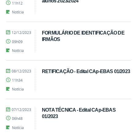
alunos 2023/2024
11h12
Notícia
por
publicado
12/12/2023
FORMULÁRIO DE IDENTIFICAÇÃO DE
EEBAS
IRMÃOS
09h09
Notícia
por
publicado
08/12/2023
RETIFICAÇÃO - Edital CAp-EBAS 01/2023
EEBAS
11h34
Notícia
por
publicado
07/12/2023
NOTA TÉCNICA - Edital CAp-EBAS
EEBAS
01/2023
06h48
Notícia