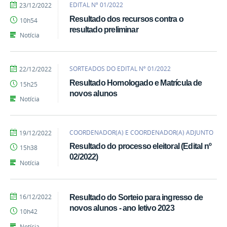
por
publicado
EDITAL Nº 01/2022
23/12/2022
Emily
Resultado dos recursos contra o
10h54
resultado preliminar
Notícia
por
publicado
SORTEADOS DO EDITAL Nº 01/2022
22/12/2022
Emily
Resultado Homologado e Matrícula de
15h25
novos alunos
Notícia
por
publicado
COORDENADOR(A) E COORDENADOR(A) ADJUNTO
19/12/2022
Emily
Resultado do processo eleitoral (Edital nº
15h38
02/2022)
Notícia
por
publicado
16/12/2022
Resultado do Sorteio para ingresso de
EEBAS
novos alunos - ano letivo 2023
10h42
Notícia