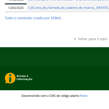
4_B0_lista_de_chamada_do_cadastro_de_reserva__INFANT
12/02/2025
Todo o conteúdo criado por EEBAS…
Voltar para o topo
Desenvolvido com o CMS de código aberto
Plone