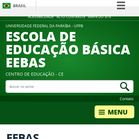
BRASIL
Simplifique!
ACESSIBILIDADE
ALTO CONTRASTE
MAPA DO SITE
Comunica BR
UNIVERSIDADE FEDERAL DA PARAÍBA - UFPB
ESCOLA DE
Participe
EDUCAÇÃO BÁSICA
Acesso à informação
EEBAS
Legislação
Canais
CENTRO DE EDUCAÇÃO - CE
Buscar no portal
Bus
Contato
EEBAS