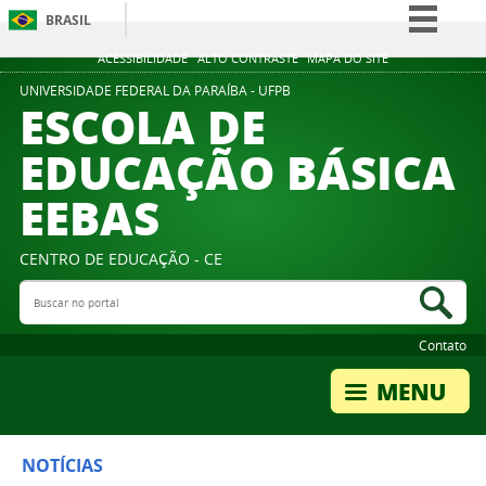
BRASIL
Simplifique!
ACESSIBILIDADE
ALTO CONTRASTE
MAPA DO SITE
Comunica BR
UNIVERSIDADE FEDERAL DA PARAÍBA - UFPB
ESCOLA DE
Participe
EDUCAÇÃO BÁSICA
Acesso à informação
EEBAS
Legislação
Canais
CENTRO DE EDUCAÇÃO - CE
Buscar no portal
Bus
Contato
NOTÍCIAS