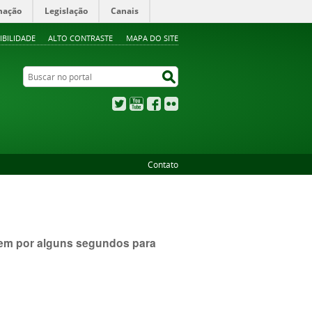
mação
Legislação
Canais
IBILIDADE
ALTO CONTRASTE
MAPA DO SITE
Buscar no portal
Buscar no portal
Twitter
YouTube
Facebook
Flickr
Contato
item por alguns segundos para