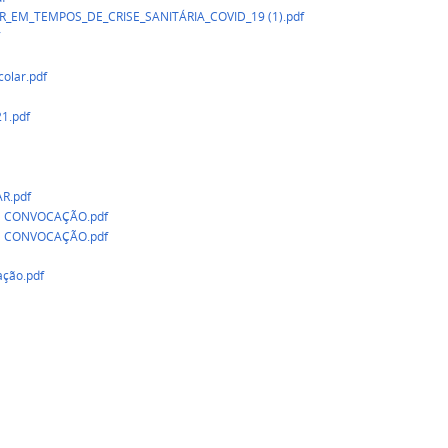
R_EM_TEMPOS_DE_CRISE_SANITÁRIA_COVID_19 (1).pdf
colar.pdf
1.pdf
R.pdf
 CONVOCAÇÃO.pdf
 CONVOCAÇÃO.pdf
ação.pdf