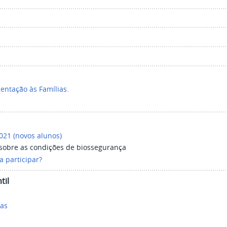
entação às Famílias.
021 (novos alunos)
a sobre as condições de biossegurança
a participar?
til
ias