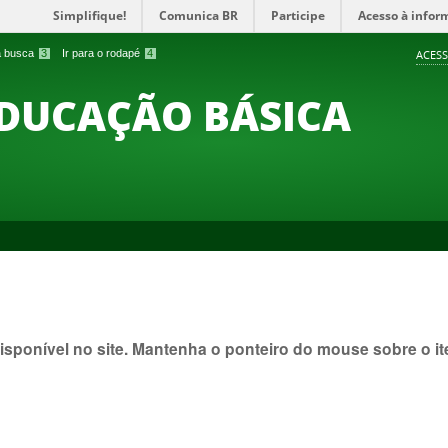
Simplifique!
Comunica BR
Participe
Acesso à infor
 a busca
3
Ir para o rodapé
4
ACESS
EDUCAÇÃO BÁSICA
isponível no site. Mantenha o ponteiro do mouse sobre o 